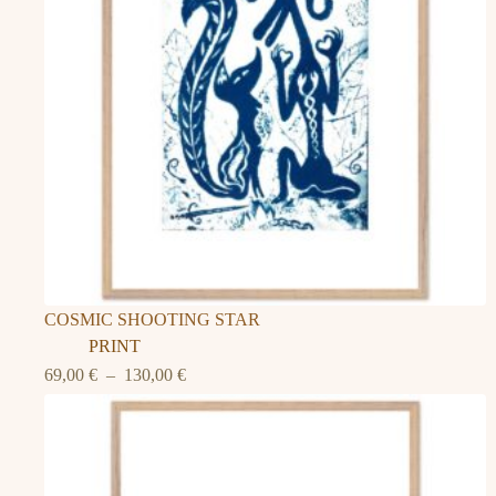
COSMIC SHOOTING STAR
PRINT
Plage
69,00
€
–
130,00
€
de
prix :
69,00 €
à
130,00 €