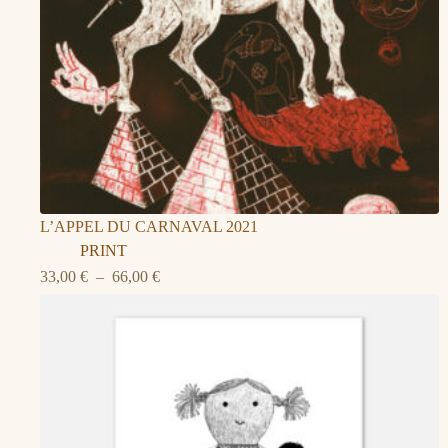
L’APPEL DU CARNAVAL 2021
PRINT
Plage
33,00
€
–
66,00
€
de
prix :
33,00 €
à
66,00 €