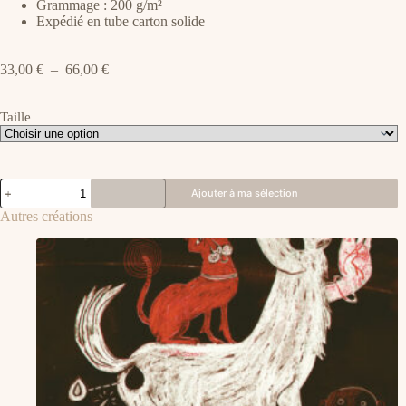
Grammage : 200 g/m²
Expédié en tube carton solide
Plage
33,00
€
–
66,00
€
de
prix :
Taille
33,00 €
à
66,00 €
quantité
Ajouter à ma sélection
de
POLICHINELLE
Autres créations
&
LA
SIBYLLE