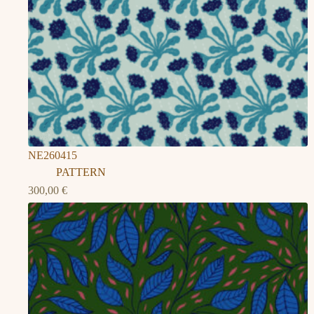
NE260415
PATTERN
300,00
€