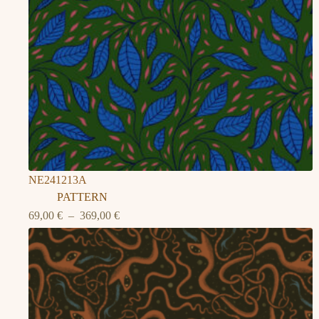
NE241213A
PATTERN
Plage
69,00
€
–
369,00
€
de
prix :
69,00 €
à
369,00 €