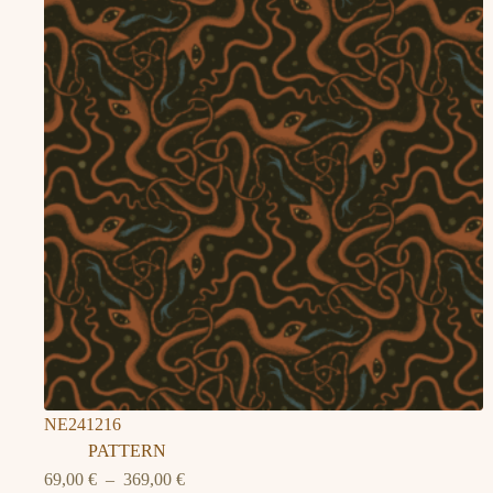
69,00 €
à
369,00 €
NE241216
PATTERN
Plage
69,00
€
–
369,00
€