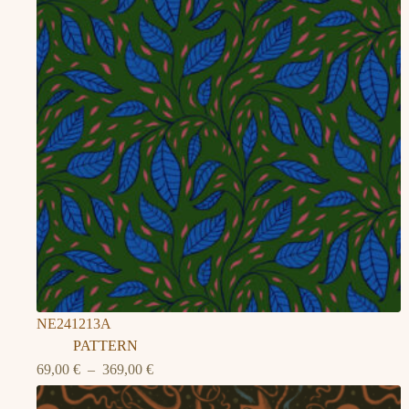
NE241213A
PATTERN
Plage
69,00
€
–
369,00
€
de
prix :