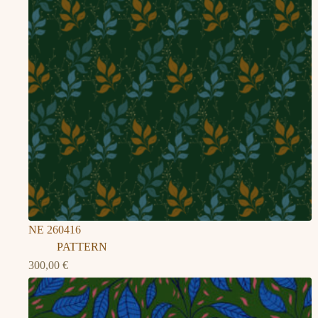
NE 260416
PATTERN
300,00
€