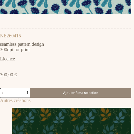
NE260415
seamless pattern design
300dpi for print
Licence
300,00
€
quantité
Ajouter à ma sélection
de
NE260415
Autres créations